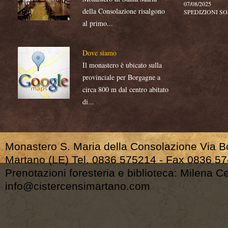
della Consolazione risalgono
al primo...
Dove siamo
Il monastero è ubicato sulla
provinciale per Borgagne a
circa 800 m dal centro abitato
di...
Monastero S. Maria della Consolazione Via 
Martano (LE) Tel. 0836 575214 - Fax 0836 5
Prenotazioni foresteria e biblioteca: Milena 
info@cistercensimartano.com