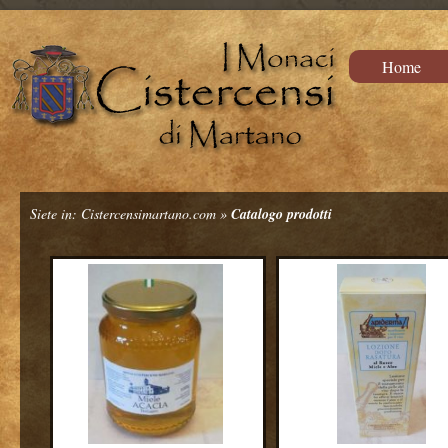
Preparati antifungini per le unghie. Rimedi per lo stomaco e l'influenza intesti
Correzioni minori
Home
Siete in:
Cistercensimartano.com
»
Catalogo prodotti