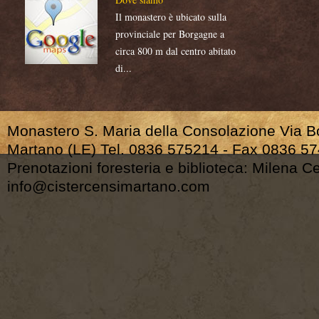
Il monastero è ubicato sulla
provinciale per Borgagne a
circa 800 m dal centro abitato
di...
Monastero S. Maria della Consolazione Via 
Martano (LE) Tel. 0836 575214 - Fax 0836 5
Prenotazioni foresteria e biblioteca: Milena 
info@cistercensimartano.com